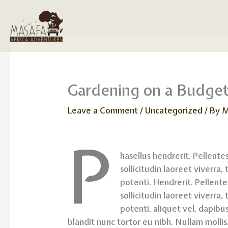
Skip
to
content
Gardening on a Budge
Leave a Comment
/
Uncategorized
/ By
M
P
hasellus hendrerit. Pellentes
sollicitudin laoreet viverra,
potenti. Hendrerit. Pellentes
sollicitudin laoreet viverra,
potenti, aliquet vel, dapibus 
blandit nunc tortor eu nibh. Nullam mollis.